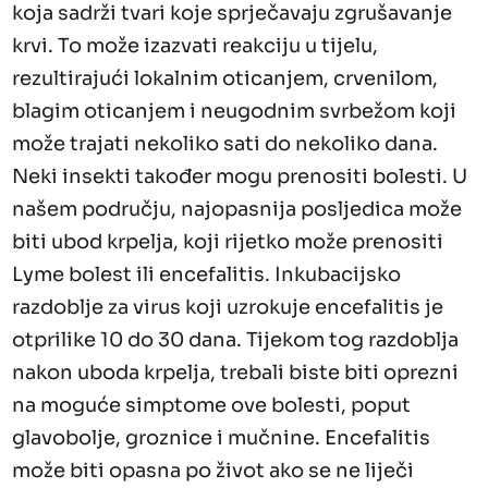
koja sadrži tvari koje sprječavaju zgrušavanje
krvi. To može izazvati reakciju u tijelu,
rezultirajući lokalnim oticanjem, crvenilom,
blagim oticanjem i neugodnim svrbežom koji
može trajati nekoliko sati do nekoliko dana.
Neki insekti također mogu prenositi bolesti. U
našem području, najopasnija posljedica može
biti ubod krpelja, koji rijetko može prenositi
Lyme bolest ili encefalitis. Inkubacijsko
razdoblje za virus koji uzrokuje encefalitis je
otprilike 10 do 30 dana. Tijekom tog razdoblja
nakon uboda krpelja, trebali biste biti oprezni
na moguće simptome ove bolesti, poput
glavobolje, groznice i mučnine. Encefalitis
može biti opasna po život ako se ne liječi