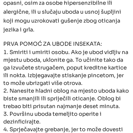
opasni, osim za osobe hipersenzibilne ili
alergične, ili u slučaju uboda u usnoj šupljini
koji mogu uzrokovati gušenje zbog oticanja
jezika i grla.
PRVA POMOĆ ZA UBODE INSEKATA:
Smiriti i umiriti osobu. Ako je ubod vidljiv na
mjestu uboda, uklonite ga. To učinite tako da
ga izvučete strugačem, poput kreditne kartice
ili nokta. Izbjegavajte stiskanje pincetom, jer
to može ubrizgati više otrova.
Nanesite hladni oblog na mjesto uboda kako
biste smanjili ili spriječili oticanje. Oblog bi
trebao biti prisutan najmanje deset minuta.
Površinu uboda temeljito operite i
dezinficirajte.
Sprječavajte grebanje, jer to može dovesti