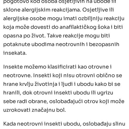
pogotovo kod osoba osjetljivih na ubode ili
sklone alergijskim reakcijama. Osjetljive ili
alergijske osobe mogu imati ozbiljniju reakciju
koja može dovesti do anafilaktičkog šoka i biti
opasna po život. Takve reakcije mogu biti
potaknute ubodima neotrovnih i bezopasnih
insekata.
Insekte možemo klasificirati kao otrovne i
neotrovne. Insekti koji nisu otrovni obično se
hrane krvlju životinja i ljudi i ubodu kako bi se
hranili, dok otrovni insekti ubodu ili ugrizu
sebe radi obrane, oslobađajući otrov koji može
uzrokovati značajnu bol.
Kada neotrovni insekti ubodu, oslobađaju slinu