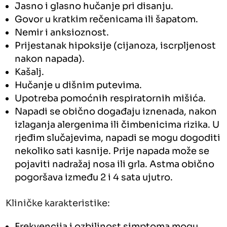
Jasno i glasno hučanje pri disanju.
Govor u kratkim rečenicama ili šapatom.
Nemir i anksioznost.
Prijestanak hipoksije (cijanoza, iscrpljenost
nakon napada).
Kašalj.
Hučanje u dišnim putevima.
Upotreba pomoćnih respiratornih mišića.
Napadi se obično događaju iznenada, nakon
izlaganja alergenima ili čimbenicima rizika. U
rjeđim slučajevima, napadi se mogu dogoditi
nekoliko sati kasnije. Prije napada može se
pojaviti nadražaj nosa ili grla. Astma obično
pogoršava između 2 i 4 sata ujutro.
Kliničke karakteristike:
Frekvencija i ozbiljnost simptoma mogu