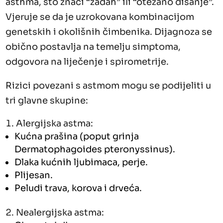
ásthma, što znači “zadah” ili “otežano disanje”.
Vjeruje se da je uzrokovana kombinacijom
genetskih i okolišnih čimbenika. Dijagnoza se
obično postavlja na temelju simptoma,
odgovora na liječenje i spirometrije.
Rizici povezani s astmom mogu se podijeliti u
tri glavne skupine:
Alergijska astma:
Kućna prašina (poput grinja
Dermatophagoides pteronyssinus).
Dlaka kućnih ljubimaca, perje.
Plijesan.
Peludi trava, korova i drveća.
Nealergijska astma: