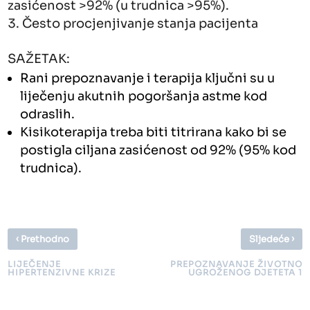
zasićenost >92% (u trudnica >95%).
Često procjenjivanje stanja pacijenta
SAŽETAK:
Rani prepoznavanje i terapija ključni su u
liječenju akutnih pogoršanja astme kod
odraslih.
Kisikoterapija treba biti titrirana kako bi se
postigla ciljana zasićenost od 92% (95% kod
trudnica).
‹
›
Prethodno
Sljedeće
LIJEČENJE
PREPOZNAVANJE ŽIVOTNO
HIPERTENZIVNE KRIZE
UGROŽENOG DJETETA 1