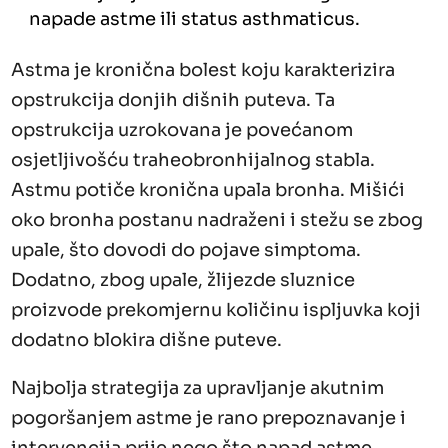
napade astme ili status asthmaticus.
Astma je kronična bolest koju karakterizira
opstrukcija donjih dišnih puteva. Ta
opstrukcija uzrokovana je povećanom
osjetljivošću traheobronhijalnog stabla.
Astmu potiče kronična upala bronha. Mišići
oko bronha postanu nadraženi i stežu se zbog
upale, što dovodi do pojave simptoma.
Dodatno, zbog upale, žlijezde sluznice
proizvode prekomjernu količinu ispljuvka koji
dodatno blokira dišne puteve.
Najbolja strategija za upravljanje akutnim
pogoršanjem astme je rano prepoznavanje i
intervencija prije nego što napad astme