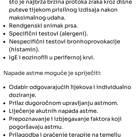
što je najbrža brzina protoka zraka kroz dišne
puteve tijekom prisilnog izdisaja nakon
maksimalnog udaha.
Rendgenski snimak prsa.
Specifični testovi (alergeni).
Nespecifični testovi bronhoprovokacije
(histamin).
IgE i eozinofili u perifernoj krvi.
Napade astme moguće je spriječiti:
Odabir odgovarajućih lijekova i individualno
doziranje.
Prilaz dugoročnom upravljanju astmom.
Liječenje akutnih napada astme.
Prepoznavanje i izbjegavanje faktora koji
pogoršavaju astmu.
Prilagodba i praćenje terapije na temelju