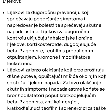
Lijekovi:
Lijekovi za dugoročnu prevenciju koji
sprječavaju pogoršanje simptoma i
napredovanje bolesti te sprečavaju akutne
napade astme. Lijekovi za dugoročnu
kontrolu uključuju inhalacijske i oralne
lijekove: kortikosteroide, dugodjelujuće
beta-2 agoniste, teofilin s produljenim
otpuštanjem, kromone i modifikatore
leukotriena.
Lijekovi za brzo olakšanje koji brzo proširuju
dišne puteve, opuštajući mišiće oko njih koji
se stežu tijekom napada. Za brzo olakšanje
akutnih simptoma i napada astme koriste se
bronhodilatatori poput kratkodjelujućih
beta-2 agonista, antikolinergici,
kratkodjelujući teofilin i adrenergici za teške